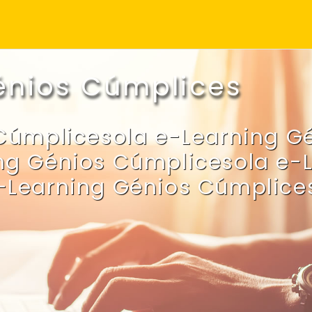
énios Cúmplices
Cúmplicesola e-Learning G
ng Génios Cúmplicesola e-
-Learning Génios Cúmplice