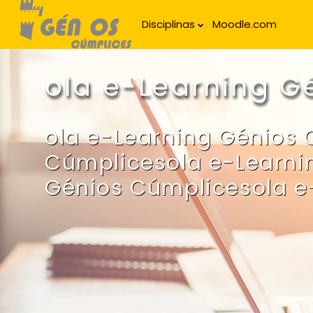
Ir para o conteúdo principal
Disciplinas
Moodle.com
ola e-Learning G
ola e-Learning Génios 
Cúmplicesola e-Learni
Génios Cúmplicesola e