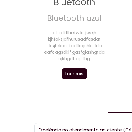
Bluetooth
Bluetooth azul
ola dkflhefw kejwejh
kjhfaksjdfhurusadfkjsdaf
aksjfhkasj kadfkajshk akfa
eafk agsdklf gasfglashgfda
ajkhgdf ajdfhg.
Ler mais
Excelência no atendimento ao cliente (Gé